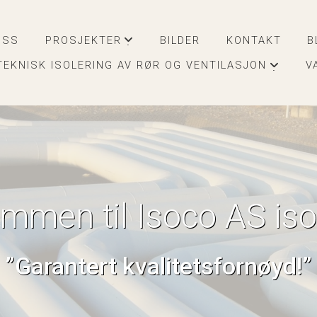
OSS
PROSJEKTER
BILDER
KONTAKT
B
+
TEKNISK ISOLERING AV RØR OG VENTILASJON
V
+
mmen til Isoco AS iso
”Garantert kvalitetsfornøyd!”