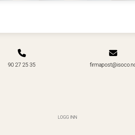
90 27 25 35
firmapost@isoco.n
LOGG INN